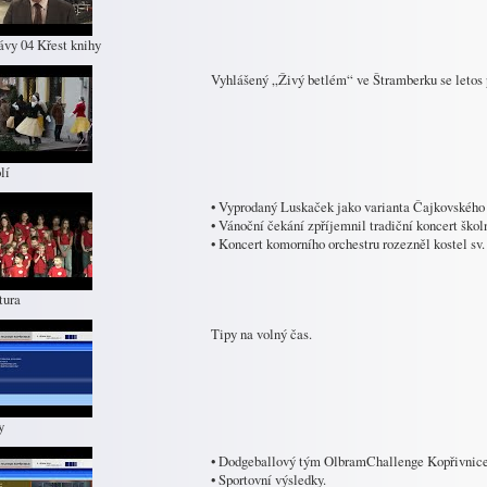
ávy 04 Křest knihy
Vyhlášený „Živý betlém“ ve Štramberku se letos 
lí
• Vyprodaný Luskaček jako varianta Čajkovského
• Vánoční čekání zpříjemnil tradiční koncert škol
• Koncert komorního orchestru rozezněl kostel sv
tura
Tipy na volný čas.
y
• Dodgeballový tým OlbramChallenge Kopřivnice 
• Sportovní výsledky.