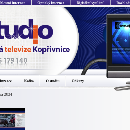
hlostní internet
Optický internet
Digitální vysílání
Rozhled
Inzerce
Kafka
O studiu
Odkazy
dna 2024