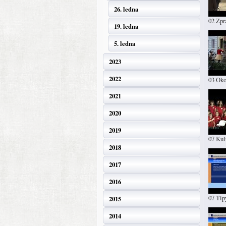
26. ledna
02 Zpr
19. ledna
5. ledna
2023
2022
03 Oko
2021
2020
2019
07 Kul
2018
2017
2016
07 Tip
2015
2014