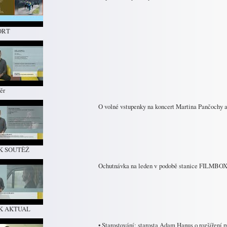
ORT
ěr
O volné vstupenky na koncert Martina Pančochy 
TK SOUTĚŽ
Ochutnávka na leden v podobě stanice FILMB
TK AKTUAL
• Starostování: starosta Adam Hanus o rozšíření 