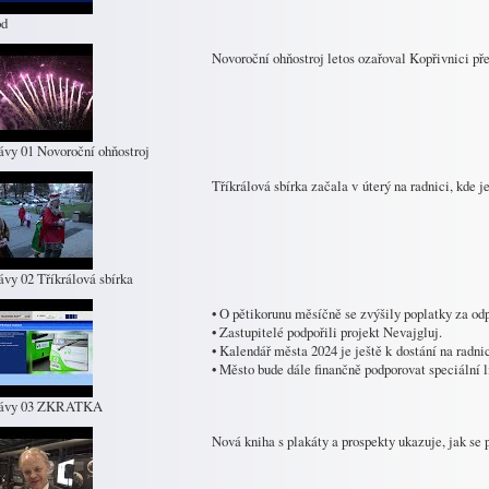
od
Novoroční ohňostroj letos ozařoval Kopřivnici pře
ávy 01 Novoroční ohňostroj
Tříkrálová sbírka začala v úterý na radnici, kde j
ávy 02 Tříkrálová sbírka
• O pětikorunu měsíčně se zvýšily poplatky za od
• Zastupitelé podpořili projekt Nevajgluj.
• Kalendář města 2024 je ještě k dostání na radnic
• Město bude dále finančně podporovat speciální l
rávy 03 ZKRATKA
Nová kniha s plakáty a prospekty ukazuje, jak se 