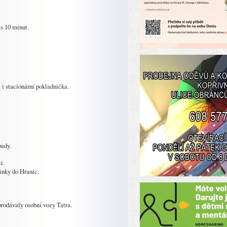
s 10 minut.
e i stacionární pokladnička.
pady.
i.
inky do Hranic.
prodávaly osobní vozy Tatra.