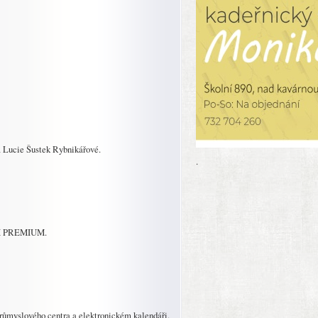
a Lucie Šustek Rybnikářové.
.
OX PREMIUM.
průmyslového centra a elektronickém kalendáři.