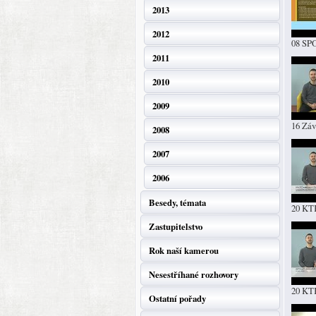
2013
2012
08 SP
2011
2010
2009
16 Záv
2008
2007
2006
Besedy, témata
20 K
Zastupitelstvo
Rok naší kamerou
Nesestříhané rozhovory
20 K
Ostatní pořady