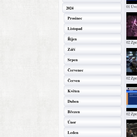
01 Úv
2024
Prosinec
Listopad
Říjen
02 Zpr
Září
Srpen
Červenec
02 Zpr
Červen
Květen
Duben
Březen
02 Zp
Únor
Leden