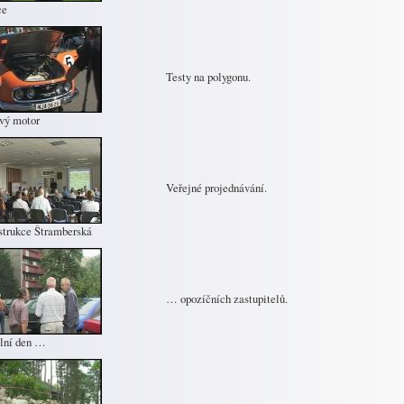
ce
Testy na polygonu.
vý motor
Veřejné projednávání.
trukce Štramberská
… opozíčních zastupitelů.
lní den …