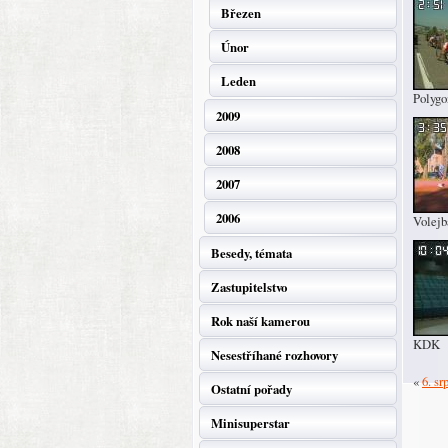
Březen
Únor
Leden
Polygo
2009
2008
2007
2006
Volejb
Besedy, témata
Zastupitelstvo
Rok naší kamerou
KDK
Nesestříhané rozhovory
«
6. sr
Ostatní pořady
Minisuperstar