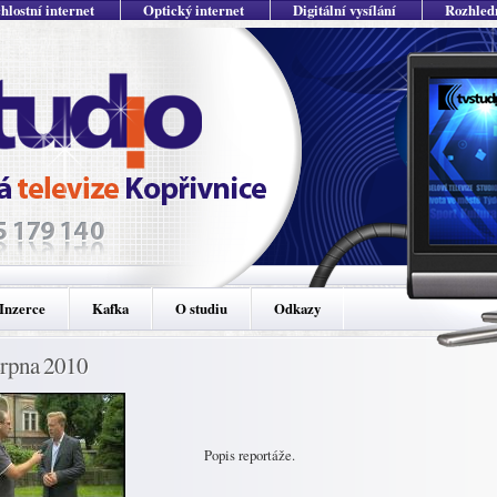
hlostní internet
Optický internet
Digitální vysílání
Rozhled
Inzerce
Kafka
O studiu
Odkazy
srpna 2010
Popis reportáže.