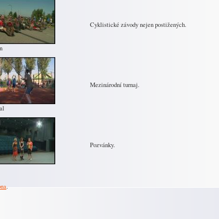
Cyklistické závody nejen postižených.
n
Mezinárodní turnaj.
al
Pozvánky.
pna
.