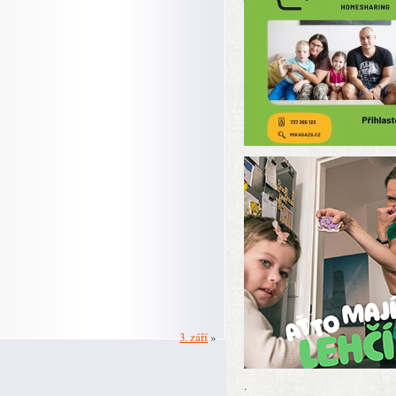
3. září
»
.