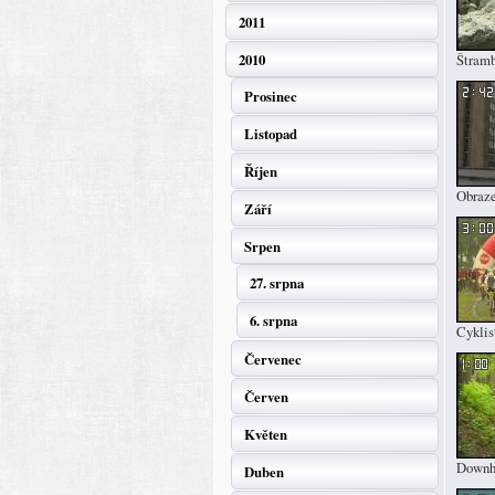
2011
2010
Štram
Prosinec
Listopad
Říjen
Obraz
Září
Srpen
27. srpna
6. srpna
Cyklis
Červenec
Červen
Květen
Downh
Duben