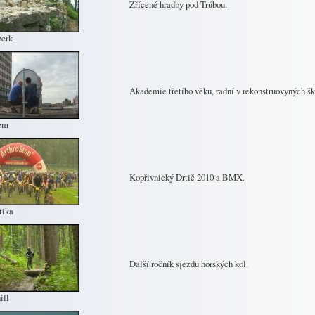
Zřícené hradby pod Trúbou.
berk
Akademie třetího věku, radní v rekonstruovyných šk
em
Kopřivnický Drtič 2010 a BMX.
tika
Další ročník sjezdu horských kol.
ill