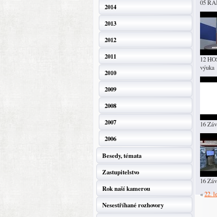
05 R
2014
2013
2012
2011
12 HOS
výuka
2010
2009
2008
2007
16 Záv
2006
Besedy, témata
Zastupitelstvo
16 Záv
Rok naší kamerou
«
22. l
Nesestříhané rozhovory