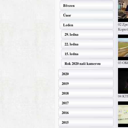
Březen
Únor
02 Zpr
Leden
Kopret
29. ledna
22. ledna
15. ledna
03 OK
Rok 2020 naši kamerou
2020
2019
2018
04 KT
2017
2016
2015