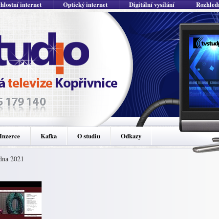
hlostní internet
Optický internet
Digitální vysílání
Rozhled
Inzerce
Kafka
O studiu
Odkazy
edna 2021