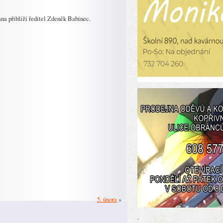
na přiblíží ředitel Zdeněk Babinec.
5. února
»
.