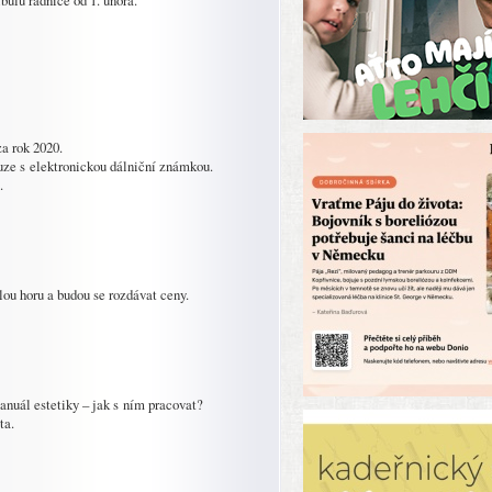
bulu radnice od 1. února.
a rok 2020.
uze s elektronickou dálniční známkou.
.
lou horu a budou se rozdávat ceny.
anuál estetiky – jak s ním pracovat?
ta.