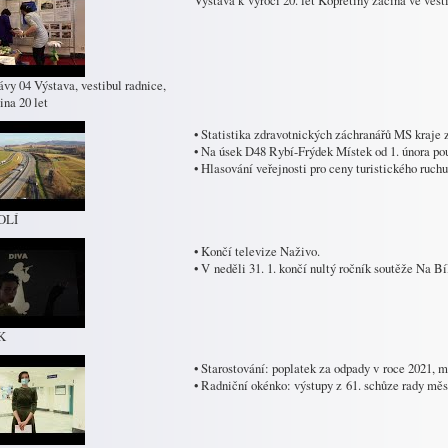
Výstava k výročí 20. let Kopretiny začíná ve vesti
ávy 04 Výstava, vestibul radnice,
ina 20 let
• Statistika zdravotnických záchranářů MS kraje z
• Na úsek D48 Rybí-Frýdek Místek od 1. února po
• Hlasování veřejnosti pro ceny turistického ruchu
OLÍ
• Končí televize Naživo.
• V neděli 31. 1. končí nultý ročník soutěže Na Bí
K
• Starostování: poplatek za odpady v roce 2021, m
• Radniční okénko: výstupy z 61. schůze rady měs