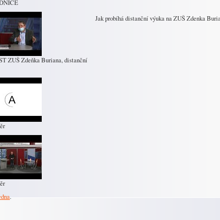
ADNICE
Jak probíhá distanční výuka na ZUŠ Zdenka Buria
T ZUŠ Zdeňka Buriana, distanční
ěr
ěr
edna
.