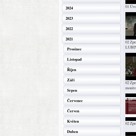
01 Úv
2024
2023
2022
2021
02 Zpr
LUBI
Prosinec
Listopad
Říjen
Září
02 Zpr
monito
Srpen
Červenec
Červen
Květen
02 Zp
Duben