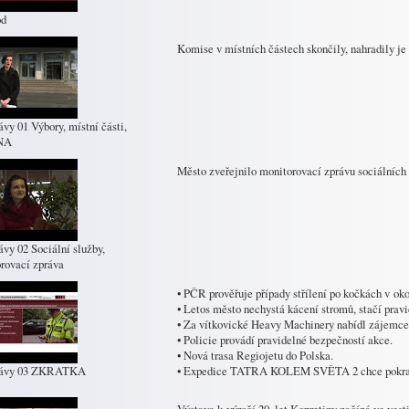
od
Komise v místních částech skončily, nahradily je v
ávy 01 Výbory, místní části,
NA
Město zveřejnilo monitorovací zprávu sociálních 
ávy 02 Sociální služby,
rovací zpráva
• PČR prověřuje případy střílení po kočkách v oko
• Letos město nechystá kácení stromů, stačí pravi
• Za vítkovické Heavy Machinery nabídl zájemce 
• Policie provádí pravidelné bezpečností akce.
• Nová trasa Regiojetu do Polska.
rávy 03 ZKRATKA
• Expedice TATRA KOLEM SVĚTA 2 chce pokrač