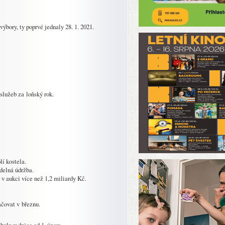
ýbory, ty poprvé jednaly 28. 1. 2021.
služeb za loňský rok.
lí kostela.
delná údržba.
v aukci více než 1,2 miliardy Kč.
ovat v březnu.