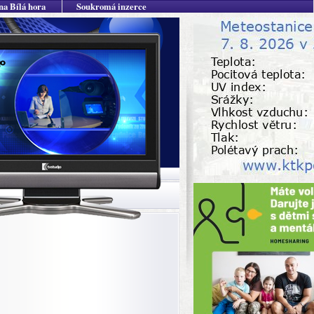
na Bílá hora
Soukromá inzerce