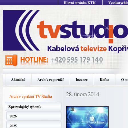
Hlavní stránka KTK
Vysokorychlo
Aktuálně
Archív reportáží
Inzerce
Kafka
O st
28. února 2014
Archív vysílání TV Studia
Zpravodajský týdeník
2026
2025