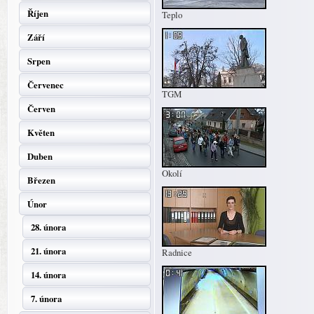
Říjen
Teplo
Září
Srpen
Červenec
TGM
Červen
Květen
Duben
Okolí
Březen
Únor
28. února
21. února
Radnice
14. února
7. února