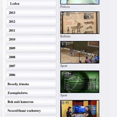
Leden
Policie
2013
2012
2011
Kultura
2010
2009
2008
Sport
2007
2006
Besedy, témata
Zastupitelstvo
Sport
Rok naší kamerou
Nesestříhané rozhovory