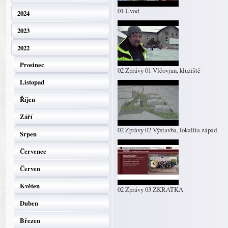
01 Úvod
2024
2023
2022
Prosinec
02 Zprávy 01 Vlčovjan, kluziště
Listopad
Říjen
Září
02 Zprávy 02 Výstavba, lokalita západ
Srpen
Červenec
Červen
Květen
02 Zprávy 03 ZKRATKA
Duben
Březen