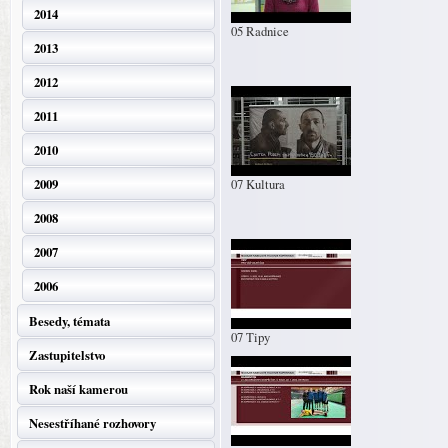
2014
05 Radnice
2013
2012
2011
2010
2009
07 Kultura
2008
2007
2006
Besedy, témata
07 Tipy
Zastupitelstvo
Rok naší kamerou
Nesestříhané rozhovory