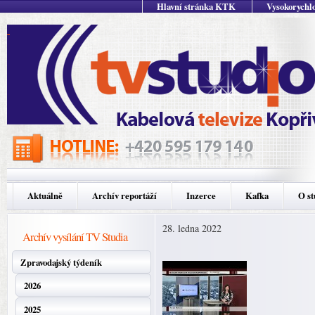
Hlavní stránka KTK
Vysokorychlo
Aktuálně
Archív reportáží
Inzerce
Kafka
O st
28. ledna 2022
Archív vysílání TV Studia
Zpravodajský týdeník
2026
2025