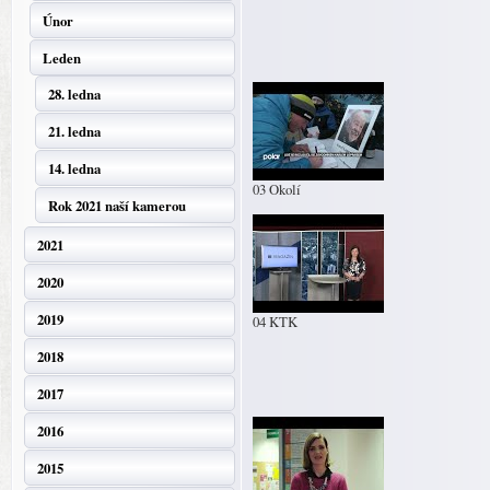
Únor
Leden
28. ledna
21. ledna
14. ledna
03 Okolí
Rok 2021 naší kamerou
2021
2020
2019
04 KTK
2018
2017
2016
2015