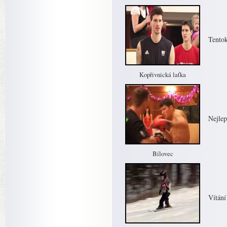
Tentok
Kopřivnická laťka
Nejlep
Bílovec
Vítání