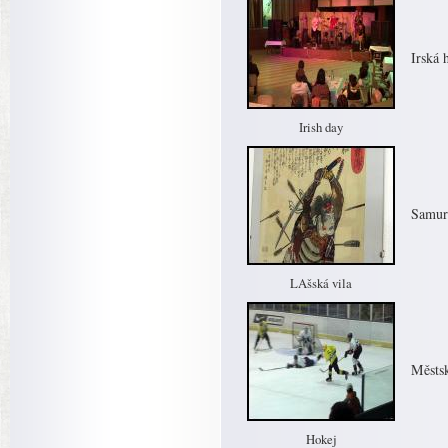
Irská 
Irish day
Samura
LAšská vila
Městsk
Hokej