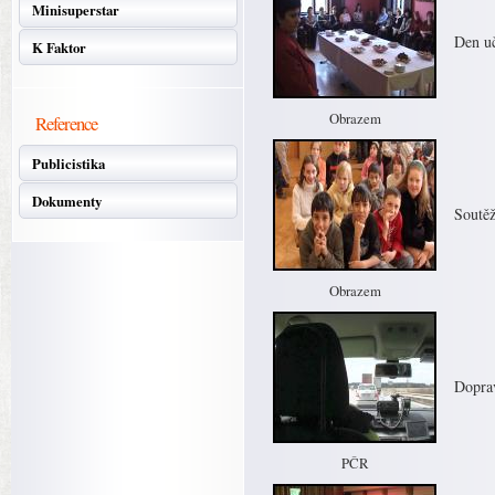
Minisuperstar
Den uč
K Faktor
Obrazem
Reference
Publicistika
Dokumenty
Soutěž
Obrazem
Doprav
PČR