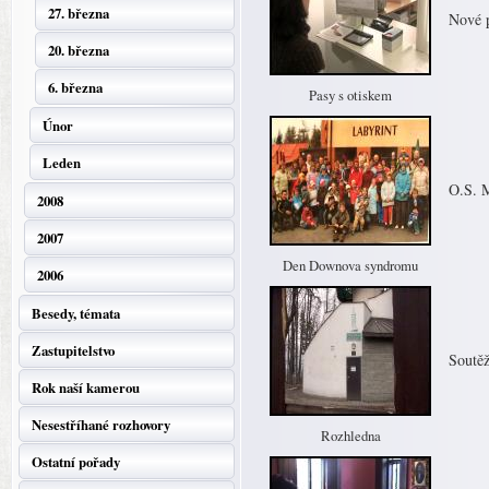
27. března
Nové 
20. března
6. března
Pasy s otiskem
Únor
Leden
O.S. 
2008
2007
Den Downova syndromu
2006
Besedy, témata
Zastupitelstvo
Soutěž
Rok naší kamerou
Nesestříhané rozhovory
Rozhledna
Ostatní pořady