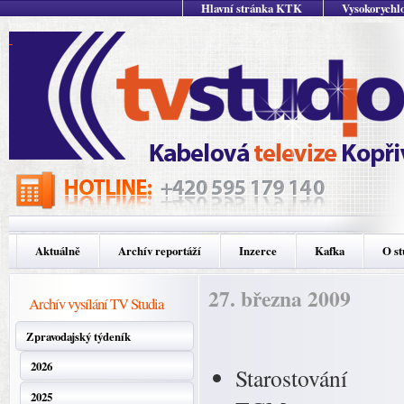
Hlavní stránka KTK
Vysokorychlo
Aktuálně
Archív reportáží
Inzerce
Kafka
O st
27. března 2009
Archív vysílání TV Studia
Zpravodajský týdeník
2026
Starostování
2025