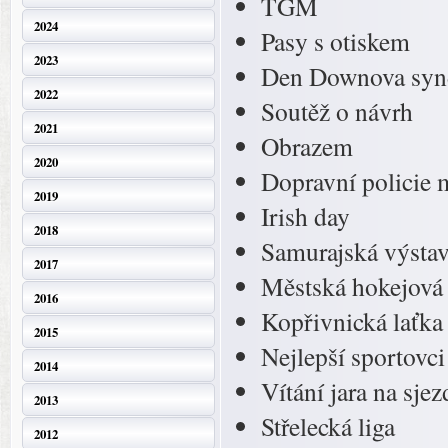
TGM
2024
Pasy s otiskem
2023
Den Downova sy
2022
Soutěž o návrh
2021
Obrazem
2020
Dopravní policie 
2019
Irish day
2018
Samurajská výsta
2017
Městská hokejová 
2016
Kopřivnická laťka
2015
Nejlepší sportovci
2014
Vítání jara na sje
2013
Střelecká liga
2012