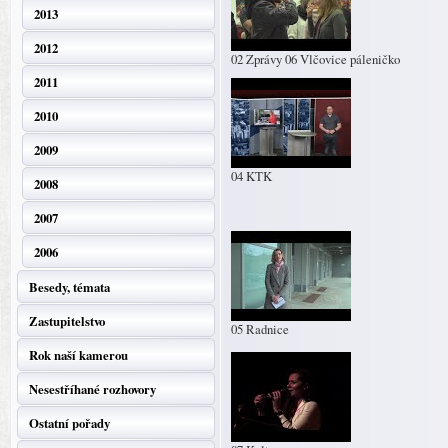
2013
2012
02 Zprávy 06 Vlčovice páleničko
2011
2010
2009
04 KTK
2008
2007
2006
Besedy, témata
Zastupitelstvo
05 Radnice
Rok naší kamerou
Nesestříhané rozhovory
Ostatní pořady