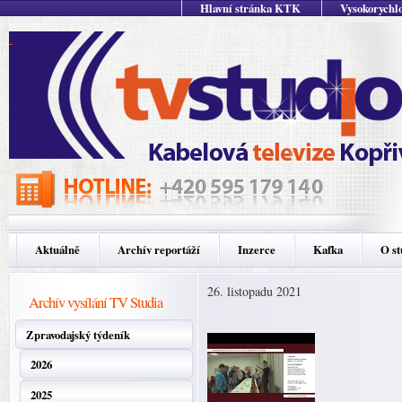
Hlavní stránka KTK
Vysokorychlo
Aktuálně
Archív reportáží
Inzerce
Kafka
O st
26. listopadu 2021
Archív vysílání TV Studia
Zpravodajský týdeník
2026
2025