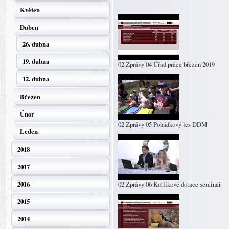
Květen
Duben
26. dubna
19. dubna
02 Zprávy 04 Úřad práce březen 2019
12. dubna
Březen
Únor
02 Zprávy 05 Pohádkový les DDM
Leden
2018
2017
2016
02 Zprávy 06 Kotlíkové dotace seminář
2015
2014