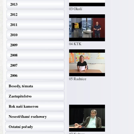
2013
03 Okolí
2012
2011
2010
04 KTK
2009
2008
2007
2006
05 Radnice
Besedy, témata
Zastupitelstvo
Rok naší kamerou
Nesestříhané rozhovory
Ostatní pořady