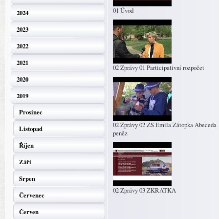
01 Úvod
2024
2023
2022
2021
02 Zprávy 01 Participativní rozpočet
2020
2019
Prosinec
02 Zprávy 02 ZŠ Emila Zátopka Abeceda
Listopad
peněz
Říjen
Září
Srpen
02 Zprávy 03 ZKRATKA
Červenec
Červen