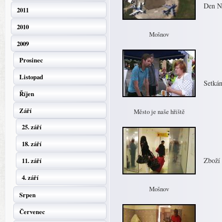
Den 
2011
2010
Mošnov
2009
Prosinec
Listopad
Setkán
Říjen
Září
Město je naše hřiště
25. září
18. září
Zboží 
11. září
4. září
Mošnov
Srpen
Červenec