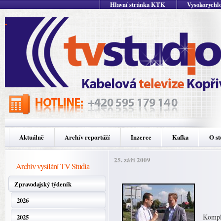
Hlavní stránka KTK
Vysokorychlo
Aktuálně
Archív reportáží
Inzerce
Kafka
O st
25. září 2009
Archív vysílání TV Studia
Zpravodajský týdeník
2026
Komple
2025