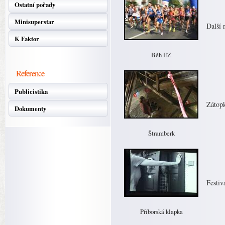
Ostatní pořady
Minisuperstar
Další
K Faktor
Běh EZ
Reference
Publicistika
Zátop
Dokumenty
Štramberk
Festiv
Příborská klapka