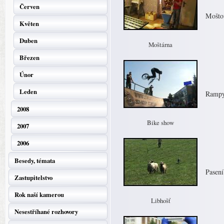
Červen
Moštov
Květen
Duben
Moštárna
Březen
Únor
Leden
Rampy
2008
Bike show
2007
2006
Besedy, témata
Pasení
Zastupitelstvo
Rok naší kamerou
Libhošť
Nesestříhané rozhovory