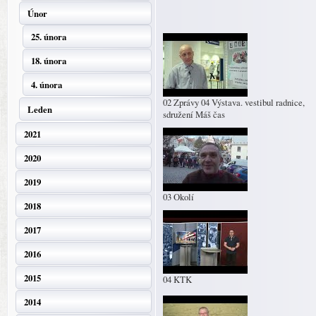
Únor
25. února
18. února
4. února
02 Zprávy 04 Výstava. vestibul radnice,
Leden
sdružení Máš čas
2021
2020
2019
03 Okolí
2018
2017
2016
2015
04 KTK
2014