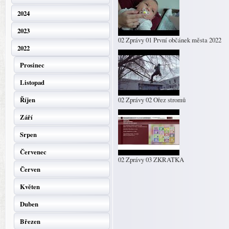
2024
2023
02 Zprávy 01 První občánek města 2022
2022
Prosinec
Listopad
Říjen
02 Zprávy 02 Ořez stromů
Září
Srpen
Červenec
02 Zprávy 03 ZKRATKA
Červen
Květen
Duben
Březen