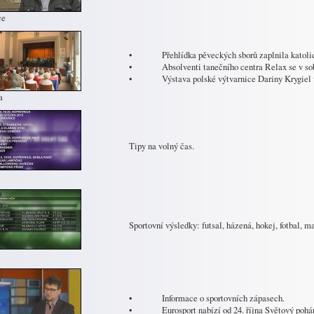
ce
• Přehlídka pěveckých sborů zaplnila katoli
• Absolventi tanečního centra Relax se v sobot
• Výstava polské výtvarnice Dariny Krygiel v
a
Tipy na volný čas.
Sportovní výsledky: futsal, házená, hokej, fotbal, 
• Informace o sportovních zápasech.
• Eurosport nabízí od 24. října Světový pohár 