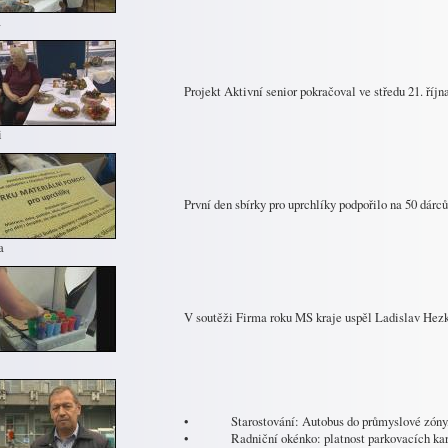
a
Projekt Aktivní senior pokračoval ve středu 21. říj
i
První den sbírky pro uprchlíky podpořilo na 50 dárců
a
V soutěži Firma roku MS kraje uspěl Ladislav Hezk
• Starostování: Autobus do průmyslové zóny, r
• Radniční okénko: platnost parkovacích karet,