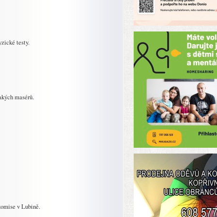
yzické testy.
rakých masérů.
 komise v Lubině.