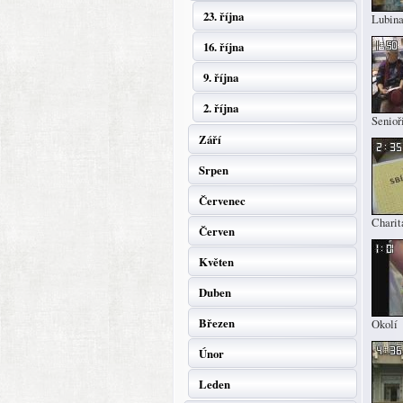
23. října
Lubin
16. října
9. října
2. října
Senioř
Září
Srpen
Červenec
Charit
Červen
Květen
Duben
Březen
Okolí
Únor
Leden