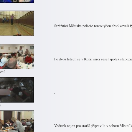
Strážníci Městské policie tento týden absolvovali f
Po dvou letech se v Kopřivnici sešel spolek slaboz
omí
.
a
Večírek nejen pro starší připravila v sobotu Místní