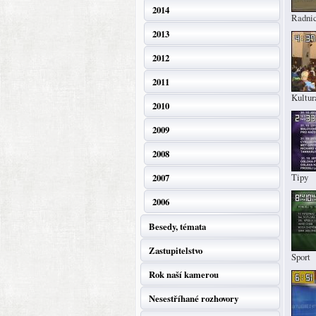
2014
Radni
2013
2012
2011
Kultur
2010
2009
2008
Tipy
2007
2006
Besedy, témata
Zastupitelstvo
Sport
Rok naší kamerou
Nesestříhané rozhovory