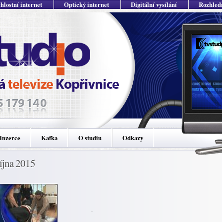
hlostní internet
Optický internet
Digitální vysílání
Rozhled
Inzerce
Kafka
O studiu
Odkazy
října 2015
.