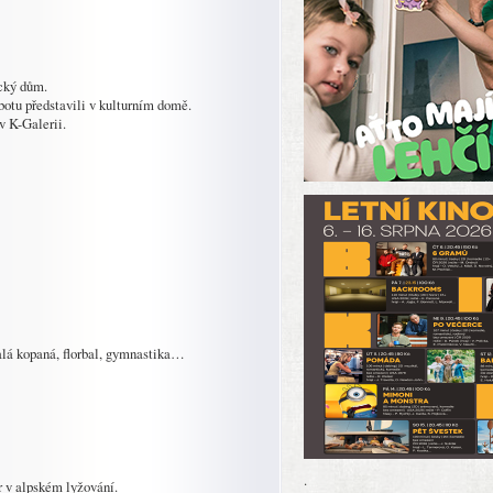
cký dům.
u představili v kulturním domě.
 K-Galerii.
malá kopaná, florbal, gymnastika…
.
v alpském lyžování.