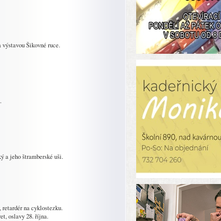
na výstavou Šikovné ruce.
.
ý a jeho štramberské uši.
etardér na cyklostezku.
 oslavy 28. října.