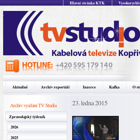
Hlavní stránka KTK
Vysokorychlo
Aktuálně
Archív reportáží
Inzerce
Kafka
O st
23. ledna 2015
Archív vysílání TV Studia
Zpravodajský týdeník
2026
2025