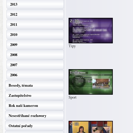
2013
2012
2011
2010
2009
Tipy
2008
2007
2006
Besedy, témata
Zastupitelstvo
Sport
Rok naší kamerou
Nesestříhané rozhovory
Ostatní pořady