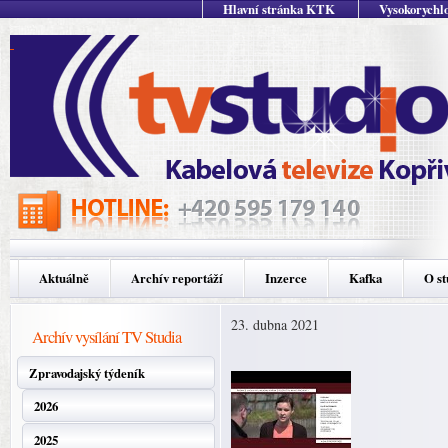
Hlavní stránka KTK
Vysokorychlo
Aktuálně
Archív reportáží
Inzerce
Kafka
O st
23. dubna 2021
Archív vysílání TV Studia
Zpravodajský týdeník
2026
2025