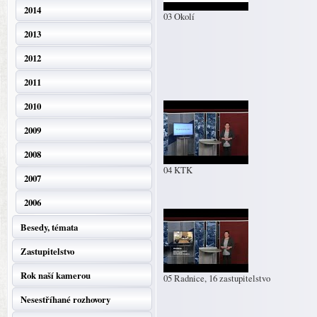
2014
03 Okolí
2013
2012
2011
2010
2009
2008
04 KTK
2007
2006
Besedy, témata
Zastupitelstvo
Rok naší kamerou
05 Radnice, 16 zastupitelstvo
Nesestříhané rozhovory