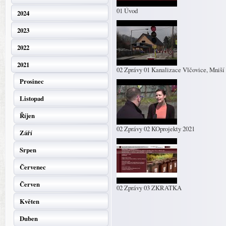
01 Úvod
2024
2023
2022
2021
02 Zprávy 01 Kanalizace Vlčovice, Mniší
Prosinec
Listopad
Říjen
02 Zprávy 02 KOprojekty 2021
Září
Srpen
Červenec
Červen
02 Zprávy 03 ZKRATKA
Květen
Duben