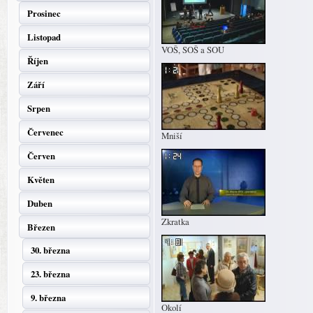
Prosinec
Listopad
VOŠ, SOŠ a SOU
Říjen
Září
Srpen
Červenec
Mniší
Červen
Květen
Duben
Zkratka
Březen
30. března
23. března
9. března
Okolí