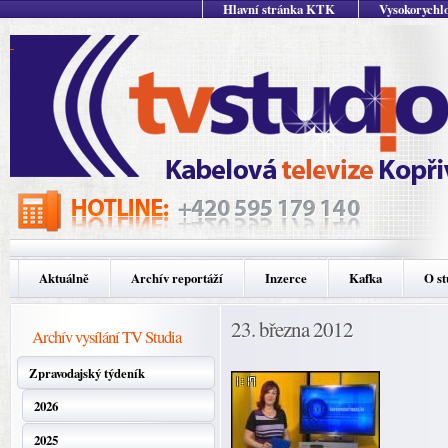
Hlavní stránka KTK
Vysokorychlo
Aktuálně
Archív reportáží
Inzerce
Kafka
O st
23. března 2012
Archív vysílání TV Studia
Zpravodajský týdeník
2026
2025