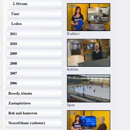
2. března
Únor
Leden
Radnice
2011
2010
2009
2008
Kultura
2007
2006
Besedy, témata
Zastupitelstvo
Sport
Rok naší kamerou
Nesestříhané rozhovory