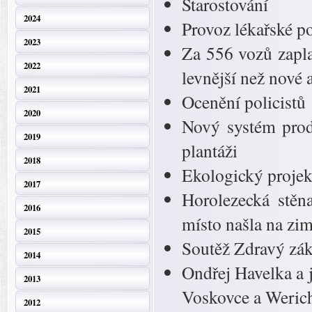
Starostování
2024
Provoz lékařské p
2023
Za 556 vozů zapla
2022
levnější než nové 
2021
Ocenění policistů
2020
Nový systém prod
2019
plantáži
2018
Ekologický projek
2017
Horolezecká stěn
2016
místo našla na zi
2015
Soutěž Zdravý zá
2014
Ondřej Havelka a 
2013
Voskovce a Weric
2012