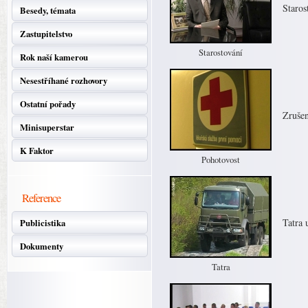
Staros
Besedy, témata
Zastupitelstvo
Starostování
Rok naší kamerou
Nesestříhané rozhovory
Ostatní pořady
Zrušen
Minisuperstar
K Faktor
Pohotovost
Reference
Tatra 
Publicistika
Dokumenty
Tatra