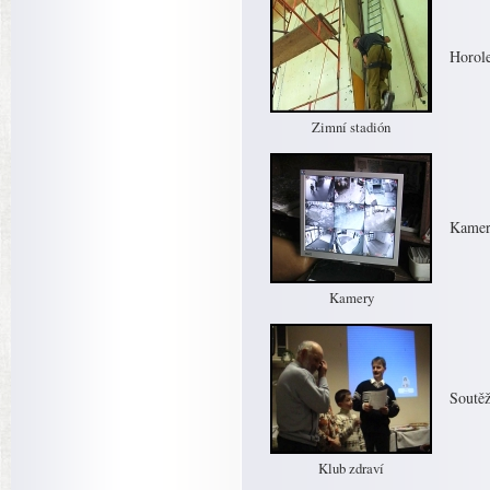
Horole
Zimní stadión
Kamer
Kamery
Soutěž
Klub zdraví