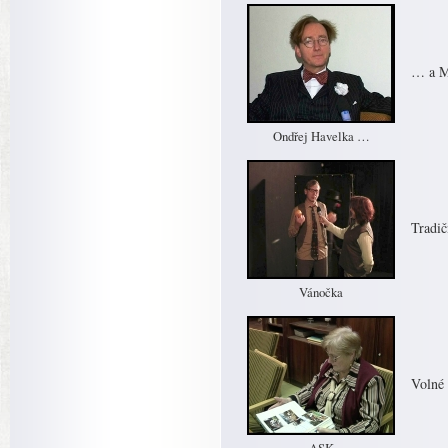
… a M
Ondřej Havelka …
Tradič
Vánočka
Volné 