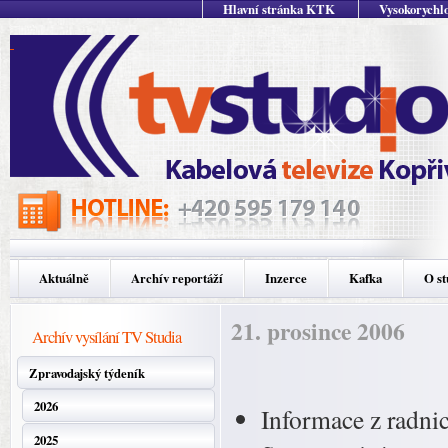
Hlavní stránka KTK
Vysokorychlo
Aktuálně
Archív reportáží
Inzerce
Kafka
O st
21. prosince 2006
Archív vysílání TV Studia
Zpravodajský týdeník
2026
Informace z radni
2025