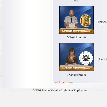
ASK
Inform
Městská policie
Akce K
PČR informace
«
14. prosince
.
© 2008 Studio Kabelové televize Kopřivnice