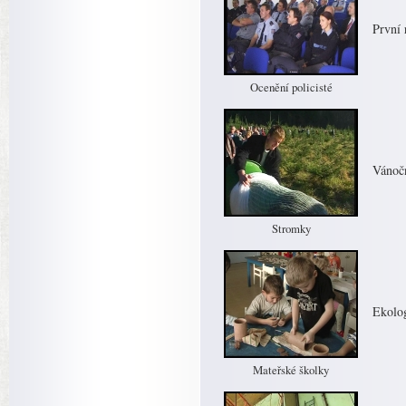
První 
Ocenění policisté
Vánočn
Stromky
Ekolo
Mateřské školky