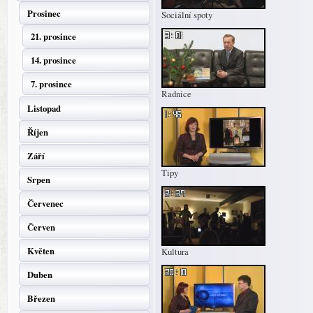
Prosinec
Sociální spoty
21. prosince
14. prosince
7. prosince
Radnice
Listopad
Říjen
Září
Tipy
Srpen
Červenec
Červen
Květen
Kultura
Duben
Březen