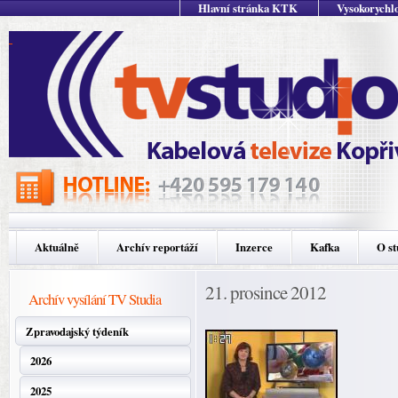
Hlavní stránka KTK
Vysokorychlo
Aktuálně
Archív reportáží
Inzerce
Kafka
O st
21. prosince 2012
Archív vysílání TV Studia
Zpravodajský týdeník
2026
2025