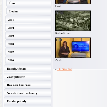
Únor
Host
Leden
2011
2010
Kalendárium
2009
2008
2007
Závěr
2006
Besedy, témata
«
14. prosince
.
Zastupitelstvo
Rok naší kamerou
Nesestříhané rozhovory
Ostatní pořady