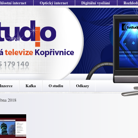
hlostní internet
Optický internet
Digitální vysílání
Rozhled
Inzerce
Kafka
O studiu
Odkazy
ubna 2018