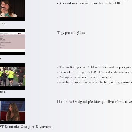
• Koncert nevidomých v malém sále KDK.
tura
Tipy pro volný čas.
y
• Traiva Rallydrive 2018 – třetí závod na polygonu
• Běžecké tréningy na BRKEZ pod vedením Alex
• Zahájení nové sezóny malé kopané.
• Sportovní souhrn – házená, fotbal, šachy, gymn
ORT
Dominika Orságová představuje Divotvůrnu, nově
ST Dominika Orságová Divotvůrna