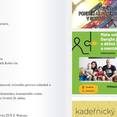
Beneše.
na.
ník Koštu vín.
, omezení večerního provozu zahrádek u
rekonstrukce komunitního centra.
e čtvrtek 26. dubna.
avila ZUŠ Z. Buriana.