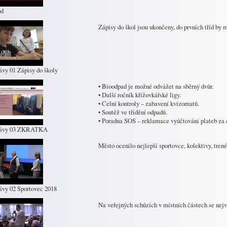
od
Zápisy do škol jsou ukončeny, do prvních tříd by m
ávy 01 Zápisy do školy
• Bioodpad je možné odvážet na sběrný dvůr.
• Další ročník křížovkářské ligy.
• Celní kontroly – zabavení kvízomatů.
• Soutěž ve třídění odpadů.
• Poradna SOS – reklamace vyúčtování plateb za 
rávy 03 ZKRATKA
Město ocenilo nejlepší sportovce, kolektivy, tren
ávy 02 Sportovec 2018
Na veřejných schůzích v místních částech se nejv