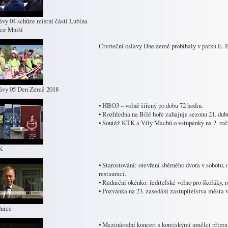
ávy 04 schůze místní části Lubina
ce Mniší
Čtvrteční oslavy Dne země probíhaly v parku E. 
ávy 05 Den Země 2018
• HBO3 – volně šířený po dobu 72 hodin.
• Rozhledna na Bílé hoře zahajuje sezonu 21. dub
• Soutěž KTK a Vily Machů o vstupenky na 2. roč
K
• Starostování: otevření sběrného dvora v sobotu
restaurací.
• Radniční okénko: ředitelské volno pro školáky, 
• Pozvánka na 23. zasedání zastupitelstva města v
nice
• Mezinárodní koncert s korejskými umělci připr