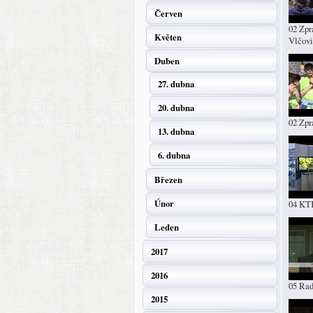
Červen
02 Zpr
Květen
Vlčovi
Duben
27. dubna
20. dubna
02 Zpr
13. dubna
6. dubna
Březen
Únor
04 KT
Leden
2017
2016
05 Rad
2015