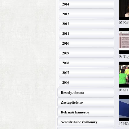
2014
2013
07 Kul
2012
2011
2010
2009
07 Tip
2008
2007
2006
08 SP
Besedy, témata
Zastupitelstvo
Rok naší kamerou
Nesestříhané rozhovory
12 HO