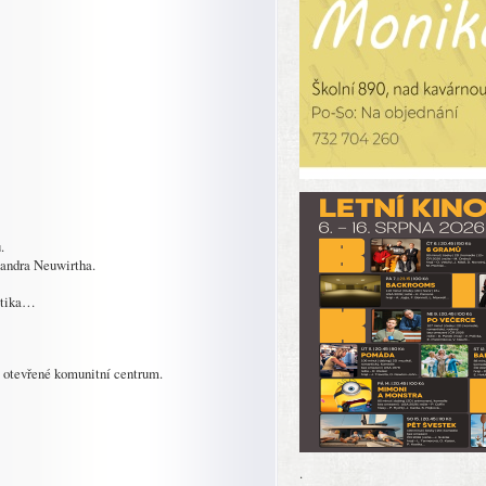
.
andra Neuwirtha.
astika…
 otevřené komunitní centrum.
.