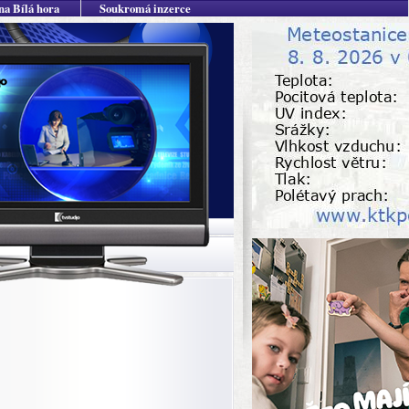
na Bílá hora
Soukromá inzerce