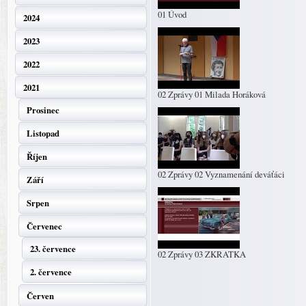
01 Úvod
2024
2023
2022
2021
02 Zprávy 01 Milada Horáková
Prosinec
Listopad
Říjen
02 Zprávy 02 Vyznamenání deváťáci
Září
Srpen
Červenec
23. července
02 Zprávy 03 ZKRATKA
2. července
Červen