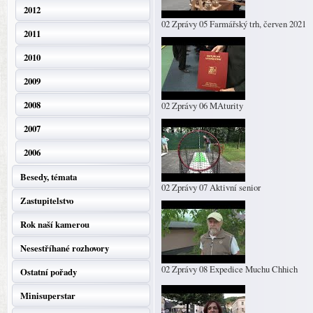
2012
02 Zprávy 05 Farmářský trh, červen 2021
2011
2010
2009
2008
02 Zprávy 06 MAturity
2007
2006
Besedy, témata
02 Zprávy 07 Aktivní senior
Zastupitelstvo
Rok naší kamerou
Nesestříhané rozhovory
02 Zprávy 08 Expedice Muchu Chhich
Ostatní pořady
Minisuperstar