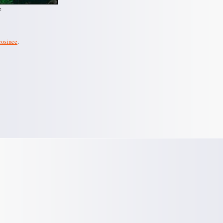
e
rosince
.