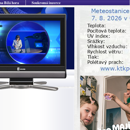
na Bílá hora
Soukromá inzerce