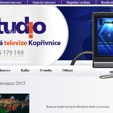
hlostní internet
Optický internet
Digitální vysílání
Rozhled
Inzerce
Kafka
O studiu
Odkazy
prosince 2015
Koncert kopřivnických dětských sborů a losování.