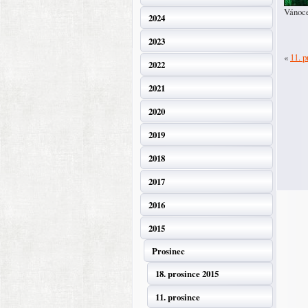
Vánoc
2024
2023
«
11. p
2022
2021
2020
2019
2018
2017
2016
2015
Prosinec
18. prosince 2015
11. prosince