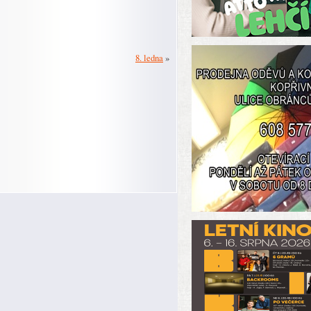
8. ledna
»