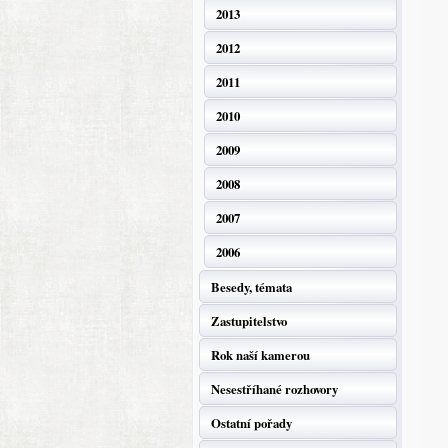
2013
2012
2011
2010
2009
2008
2007
2006
Besedy, témata
Zastupitelstvo
Rok naší kamerou
Nesestříhané rozhovory
Ostatní pořady