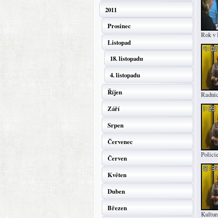
2011
Prosinec
Rok v 
Listopad
18. listopadu
4. listopadu
Říjen
Radni
Září
Srpen
Červenec
Polici
Červen
Květen
Duben
Březen
Kultur