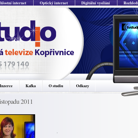
hlostní internet
Optický internet
Digitální vysílání
Rozhled
Inzerce
Kafka
O studiu
Odkazy
listopadu 2011
.