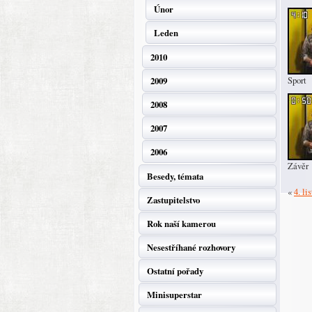
Únor
Leden
2010
Sport
2009
2008
2007
2006
Závěr
Besedy, témata
«
4. li
Zastupitelstvo
Rok naší kamerou
Nesestříhané rozhovory
Ostatní pořady
Minisuperstar