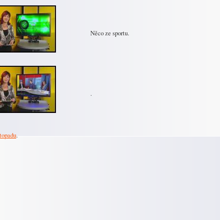
Něco ze sportu.
.
stopadu
.