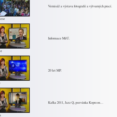
Vernisáž a výstava fotografií a výtvarných prací.
lese
Informace MěÚ.
ce
20 let MP.
e
Kafka 2011, Jazz Q, pozvánka Koprcon…
a