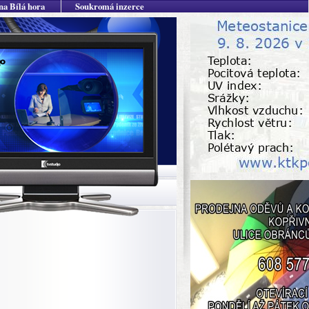
na Bílá hora
Soukromá inzerce