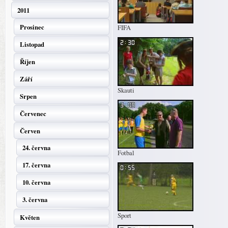
2011
Prosinec
FIFA
Listopad
Říjen
Září
Skauti
Srpen
Červenec
Červen
24. června
Fotbal
17. června
10. června
3. června
Sport
Květen