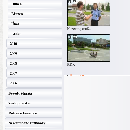
Duben
Březen
Únor
Název reportáže
Leden
2010
2009
2008
KDK
2007
«
10. června
.
2006
Besedy, témata
Zastupitelstvo
Rok naší kamerou
Nesestříhané rozhovory