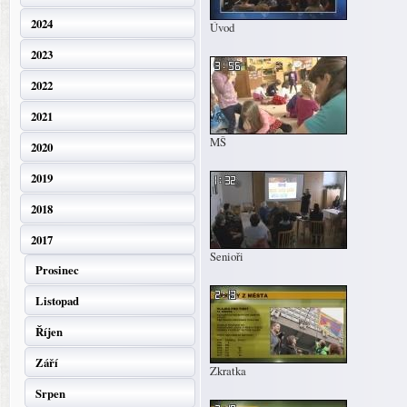
2024
Úvod
2023
2022
2021
MŠ
2020
2019
2018
2017
Senioři
Prosinec
Listopad
Říjen
Září
Zkratka
Srpen