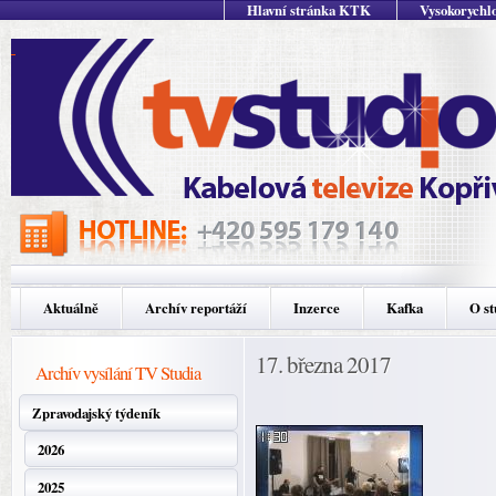
Hlavní stránka KTK
Vysokorychlo
Aktuálně
Archív reportáží
Inzerce
Kafka
O st
17. března 2017
Archív vysílání TV Studia
Zpravodajský týdeník
2026
2025