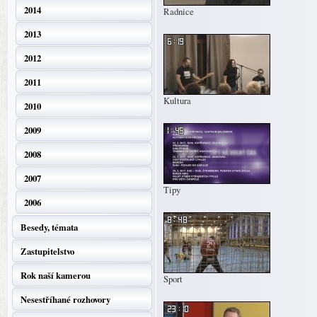
2014
Radnice
2013
2012
2011
Kultura
2010
2009
2008
2007
Tipy
2006
Besedy, témata
Zastupitelstvo
Rok naší kamerou
Sport
Nesestříhané rozhovory