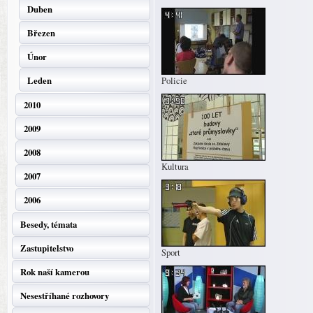
Duben
Březen
Únor
Leden
Policie
2010
2009
2008
Kultura
2007
2006
Besedy, témata
Zastupitelstvo
Sport
Rok naší kamerou
Nesestříhané rozhovory