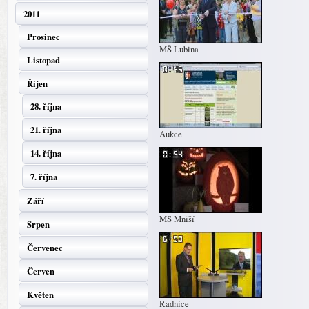
2011
Prosinec
MŠ Lubina
Listopad
Říjen
28. října
21. října
Aukce
14. října
7. října
Září
MŠ Mniší
Srpen
Červenec
Červen
Květen
Radnice