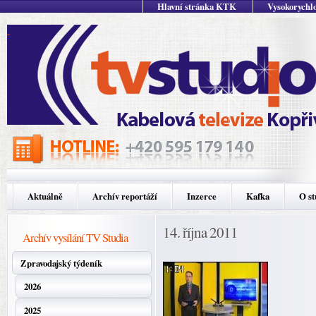
Hlavní stránka KTK
Vysokorychlo
Aktuálně
Archív reportáží
Inzerce
Kafka
O st
14. října 2011
Archív vysílání TV Studia
Zpravodajský týdeník
2026
2025