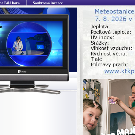
na Bílá hora
Soukromá inzerce