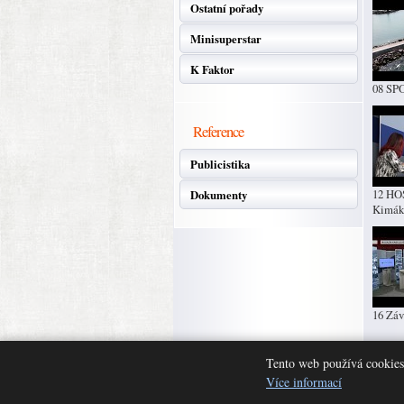
Ostatní pořady
Minisuperstar
K Faktor
08 SP
Reference
Publicistika
12 HO
Dokumenty
Kimák
16 Záv
Tento web používá cookies
«
6. zá
Nastavení cookies
Více informací
© 2008 Studio Kabelové 