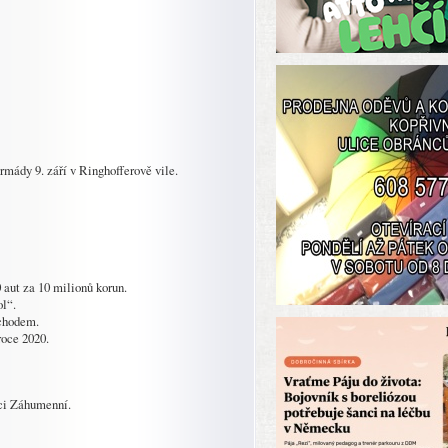
armády 9. září v Ringhofferově vile.
 aut za 10 milionů korun.
ol“.
echodem.
roce 2020.
ci Záhumenní.