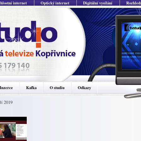
hlostní internet
Optický internet
Digitální vysílání
Rozhled
Inzerce
Kafka
O studiu
Odkazy
ří 2019