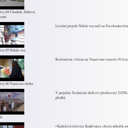
ávy 04 Chodník, Duhová,
enní
Letošní projekt Někdo ven měl na Facebooku tém
ávy 05 Někdo ven
Rozloučení s létem na Vanaivanu vyneslo 10 tisíc
ávy 06 Vanaivan sbírka
V projektu Technické dědictví představila TAT
předků.
lí
• Kabelová televize Kopřivnice chystá několik sou