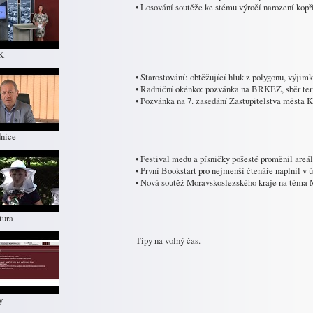
• Losování soutěže ke stému výročí narození kopř
K
• Starostování: obtěžující hluk z polygonu, výjimk
• Radniční okénko: pozvánka na BRKEZ, sběr ter
• Pozvánka na 7. zasedání Zastupitelstva města K
nice
• Festival medu a písničky pošesté proměnil areál 
• První Bookstart pro nejmenší čtenáře naplnil v 
• Nová soutěž Moravskoslezského kraje na téma 
tura
Tipy na volný čas.
y