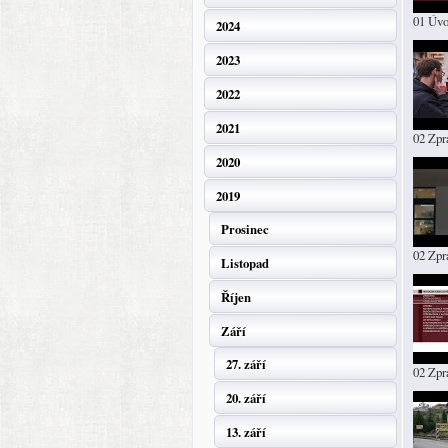
01 Úv
2024
2023
2022
2021
02 Zpr
2020
2019
Prosinec
02 Zpr
Listopad
Říjen
Září
27. září
02 Zp
20. září
13. září