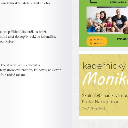
ivnického skladatele Zdeňka Petra.
a pro pořádání diskoték na hrázi.
mínů akcí do kopřivnického kalendáře.
opřivnice.
Fojtství ve včelí království.
úterý staronové prostory knihovny na Severu.
Moje rodné město.
.