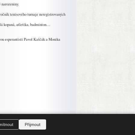
é narozeniny.
 ročník tenisového turnaje neregistrovaných
malá kopaná, atletika, badminton…
zvou esperantisti Pavol Kaščák a Monika
20. září
»
ítnout
Přijmout