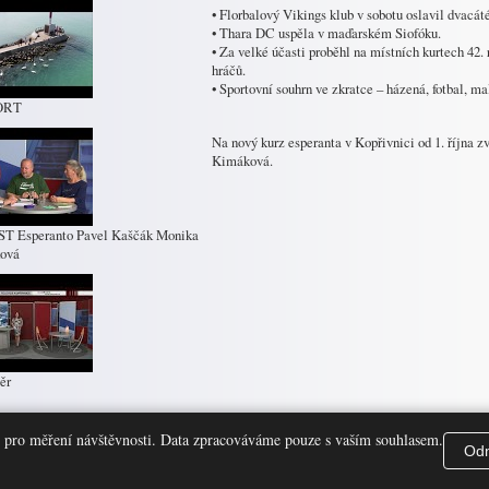
• Florbalový Vikings klub v sobotu oslavil dvacát
• Thara DC uspěla v maďarském Siofóku.
• Za velké účasti proběhl na místních kurtech 42.
hráčů.
• Sportovní souhrn ve zkratce – házená, fotbal, 
ORT
Na nový kurz esperanta v Kopřivnici od 1. října 
Kimáková.
ST Esperanto Pavel Kaščák Monika
ová
ěr
 pro měření návštěvnosti. Data zpracováváme pouze s vaším souhlasem.
ří
.
Odm
televize Kopřivnice