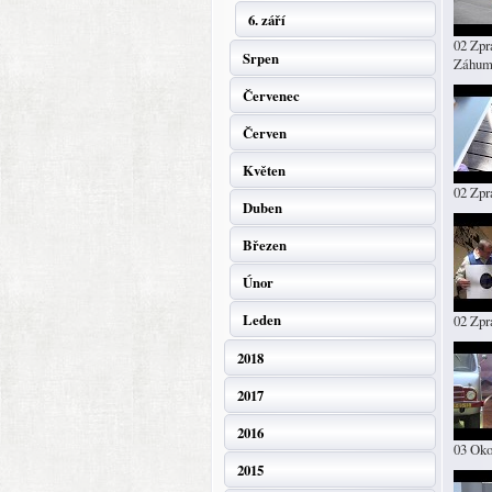
6. září
02 Zpr
Srpen
Záhum
Červenec
Červen
Květen
02 Zpr
Duben
Březen
Únor
Leden
02 Zpr
2018
2017
2016
03 Oko
2015