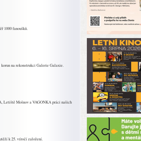
ěř 1000 fanoušků.
 korun na rekonstrukci Galerie Galaxie.
RA, Letiště Mošnov a VAGONKA práci našich
těží k 25. výročí založení.