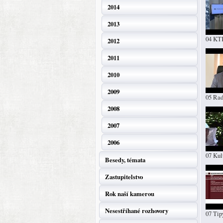
2014
2013
04 KT
2012
2011
2010
2009
05 Rad
2008
2007
2006
07 Kul
Besedy, témata
Zastupitelstvo
Rok naší kamerou
Nesestříhané rozhovory
07 Tip