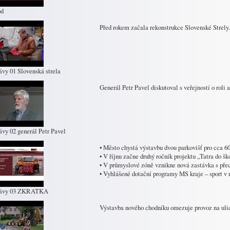
od
Před rokem začala rekonstrukce Slovenské Strely.
ávy 01 Slovenská strela
Generál Petr Pavel diskutoval s veřejností o roli 
ávy 02 generál Petr Pavel
• Město chystá výstavbu dvou parkovišť pro cca 60
• V říjnu začne druhý ročník projektu „Tatra do šk
• V průmyslové zóně vznikne nová zastávka s př
• Vyhlášené dotační programy MS kraje – sport v 
rávy 03 ZKRATKA
Výstavba nového chodníku omezuje provoz na uli