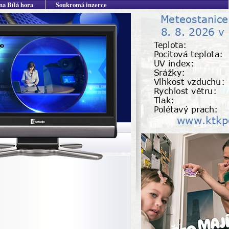
na Bílá hora
Soukromá inzerce