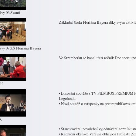
ávy 06 Skauti
Základní škola Floriána Bayera díky svým aktivit
ávy 07 ZŠ Floriana Bayera
Ve Štramberku se konal třetí ročník Dne sportu p
lí
• Losování soutěže s TV FILMBOX PREMIUM HD,
Legolandu.
• Nová soutěž o vstupenky na prvorepublikovou r
K
• Starostování: povolební vyjednávání, termín ust
• Radniční okénko: Veřejná obhajoba Projektu Zd