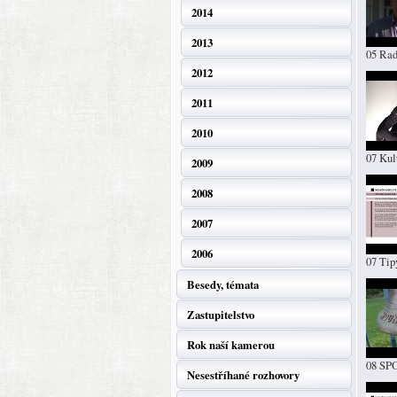
2014
2013
05 Rad
2012
2011
2010
07 Kul
2009
2008
2007
2006
07 Tip
Besedy, témata
Zastupitelstvo
Rok naší kamerou
08 SP
Nesestříhané rozhovory