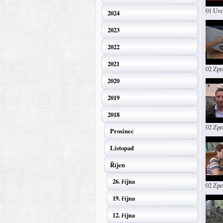
01 Úv
2024
2023
2022
2021
02 Zpr
2020
2019
2018
02 Zpr
Prosinec
Listopad
Říjen
26. října
02 Zpr
19. října
12. října