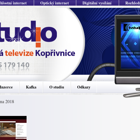
hlostní internet
Optický internet
Digitální vysílání
Rozhled
Inzerce
Kafka
O studiu
Odkazy
jna 2018