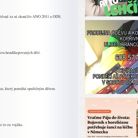
 těsně za ní skončilo ANO 2011 a ODS.
avu hendikepovaných dětí.
íku, který pomáhá opuštěným dětem.
je to za vojáka.