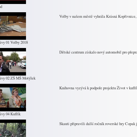
od
Volby v našem městě vyhrála Krásná Kopřivnice,
ávy 01 Volby 2018
Dětské centrum získalo nový automobil pro přepr
ávy 02 ZŠ MŠ Motýlek
Knihovna vyzývá k podpoře projektu Život v kufř
ávy 04 Kufřík
Skauti připravili další ročník roverské hry Copak 