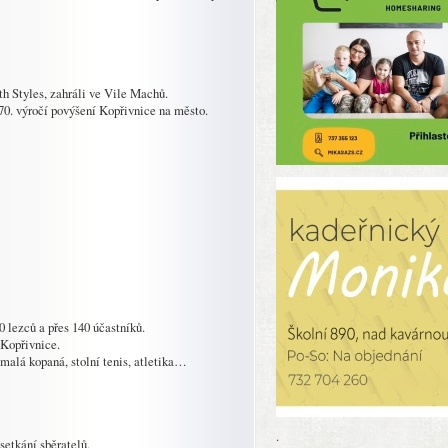
h Styles, zahráli ve Vile Machů.
 70. výročí povýšení Kopřivnice na město.
0 lezců a přes 140 účastníků.
 Kopřivnice.
, malá kopaná, stolní tenis, atletika…
.
setkání sběratelů.