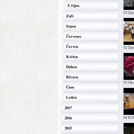
5. října
02 Zpr
Září
Srpen
Červenec
Červen
02 Zpr
Květen
Duben
Březen
03 Oko
Únor
Leden
2017
04 KT
2016
2015