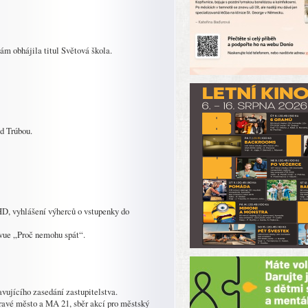
ám obhájila titul Světová škola.
od Trúbou.
 vyhlášení výherců o vstupenky do
evue „Proč nemohu spát“.
avujícího zasedání zastupitelstva.
ravé město a MA 21, sběr akcí pro městský