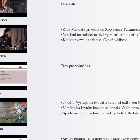
kalendář.
nice
• Živá Mandala přivedla do Kopřivnice Paramount
• Vestibul na radnici nabízí výtvarné práce dětí k
• Knihovna zve na výstavu České vědkyně.
tura
Tipy pro volný čas.
y
• 7. roční Výstupu na Mount Everest si užilo cca 6
• V místním krytém bazénu se konala Velká cena
• Sportovní souhrn – házená, hokej, fotbal, florbal
ORT
• Skauti plánují 10. listopadu v Katolickém domě 