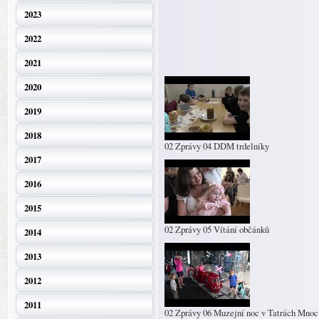
2023
2022
2021
2020
2019
2018
02 Zprávy 04 DDM trdelníky
2017
2016
2015
02 Zprávy 05 Vítání občánků
2014
2013
2012
2011
02 Zprávy 06 Muzejní noc v Tatrách Mnoc