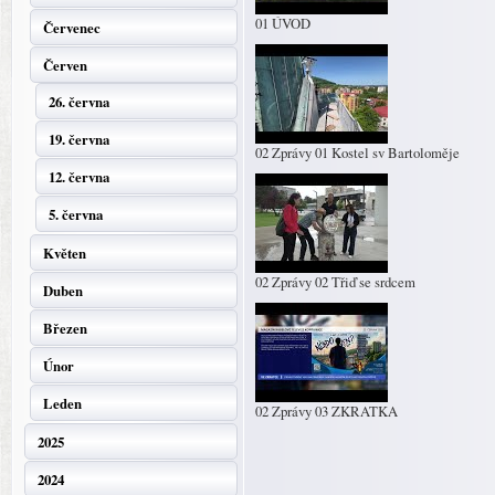
01 ÚVOD
Červenec
Červen
26. června
19. června
02 Zprávy 01 Kostel sv Bartoloměje
12. června
5. června
Květen
02 Zprávy 02 Třiď se srdcem
Duben
Březen
Únor
Leden
02 Zprávy 03 ZKRATKA
2025
2024