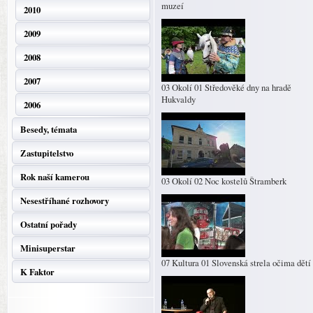
muzeí
2010
2009
2008
2007
03 Okolí 01 Středověké dny na hradě
Hukvaldy
2006
Besedy, témata
Zastupitelstvo
Rok naší kamerou
03 Okolí 02 Noc kostelů Štramberk
Nesestříhané rozhovory
Ostatní pořady
Minisuperstar
07 Kultura 01 Slovenská strela očima dětí
K Faktor