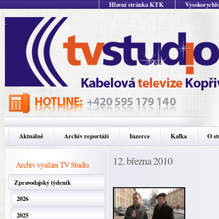
Hlavní stránka KTK
Vysokorychlo
Aktuálně
Archív reportáží
Inzerce
Kafka
O st
12. března 2010
Archív vysílání TV Studia
Zpravodajský týdeník
2026
2025