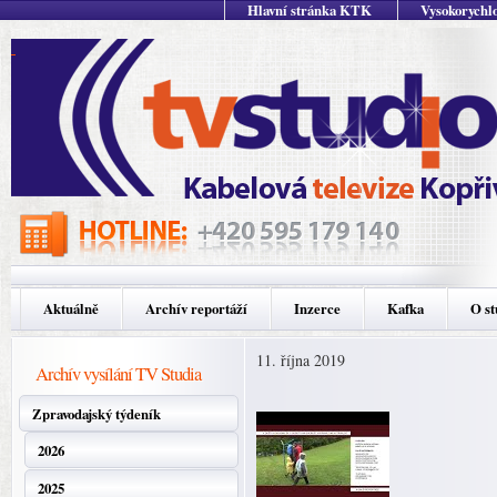
Hlavní stránka KTK
Vysokorychlo
Aktuálně
Archív reportáží
Inzerce
Kafka
O st
11. října 2019
Archív vysílání TV Studia
Zpravodajský týdeník
2026
2025