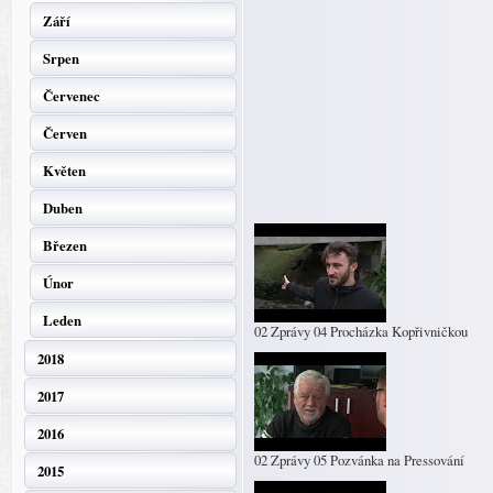
Září
Srpen
Červenec
Červen
Květen
Duben
Březen
Únor
Leden
02 Zprávy 04 Procházka Kopřivničkou
2018
2017
2016
02 Zprávy 05 Pozvánka na Pressování
2015