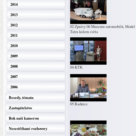
2014
2013
2012
02 Zprávy 06 Muzeum automobilů, Model
Tatra kolem světa
2011
2010
2009
2008
04 KTK
2007
2006
Besedy, témata
05 Radnice
Zastupitelstvo
Rok naší kamerou
Nesestříhané rozhovory