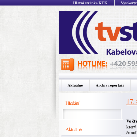
Hlavní stránka KTK
Vysokoryc
Aktuálně
Archív reportáží
17.
Hledání
Ve čt
který
Aktuálně
čumák