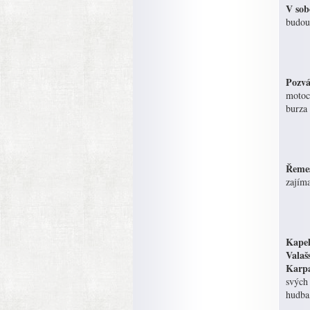
V sob
budou
Pozvá
motocy
burza
Řemes
zajím
Kapel
Valaš
Karpa
svých 
hudba,