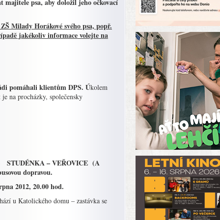
 majitele psa, aby doložil jeho očkovací
 ZŠ Milady Horákové svého psa, popř.
řípadě jakékoliv informace volejte na
 rádi pomáhali klientům DPS. Ú
kolem
t je na procházky, společensky
 325 – STUDÉNKA – VEŘOVICE (A
busovou dopravou.
pna 2012, 20.00 hod.
chází u Katolického domu – zastávka se