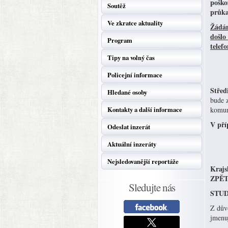
poško
Soutěž
průka
Ve zkratce aktuality
Žádám
došlo
Program
telef
Tipy na volný čas
Policejní informace
Střed
Hledané osoby
bude z
Kontakty a další informace
komun
V pří
Odeslat inzerát
Aktuální inzeráty
Nejsledovanější reportáže
Kraj
ZPĚT)
Sledujte nás
STUDÉ
Z důvo
jmenuj