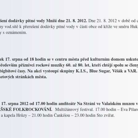
šení dodávky pitné vody Mniší dne 21. 8. 2012.
Dne 21. 8. 2012 v době od 
hy vod.sítě k přerušení dodávky pitné vody v části obce od kříže ve směru Hu
ky s oznámením.
ek 17. srpna od 18 hodin se v centru města před kulturním domem uskutečn
především příznivci rockové muziky 60. až 80. let, kteří chtějí spolu se č
 bigbítové časy. Na akci vystoupí skupiny K.I.S., Blue Sugar, Věšák a VAR.
netových stránkách města.
 17. srpna 2012 od 17.00 hodin amfiteátr Na Stráni ve Valašském muzeu 
AŠSKÉ FOLKROCKOVÁNÍ.
Multižánrový festival. 17.00 hodin – Eva Pilar
 a kapela Hrůzy – 21.00 hodin Čankišou – 23.00 hodin Sto zvířat.