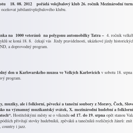
otu 18. 08. 2012 pořádá volejbalový klub 26. ročník Mezinárodní turn
 oceňovat jubilantivplejbalového klubu.
nka na 1000 veteránů na polygonu automobilky Tatra –
4. ročník velkéh
klů se koná 18. 8. čekají vás Jízdy pravidelnosti, ukázkové jízdy historickýc
 ND, a doprovodný program.
lný den u Karlovarského muzea ve Velkých Karlovicích
v sobotu 18. srpna
avý program.
y, muziky, ale i folklorní, pěvecké a taneční soubory z Moravy, Čech, Sloven
sko na významný muzikantský svátek, X. mezinárodní hudební a folklorní 
tech“.
od 17. do 19. srpna
Hostitelskými městy se o víkendu
opět stanou Val
pódiích přivítají stovky hudebníků, zpěváků a tanečníků rozličných žánrů: zní
 country i jazz.