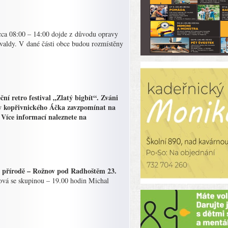
cca 08:00 – 14:00 dojde z důvodu opravy
kvaldy. V dané části obce budou rozmístěny
í retro festival „Zlatý bigbít“.
Zváni
leny kopřivnického Áčka zavzpomínat na
 Více informací naleznete na
v přírodě – Rožnov pod Radhoštěm 23.
ová se skupinou – 19.00 hodin Michal