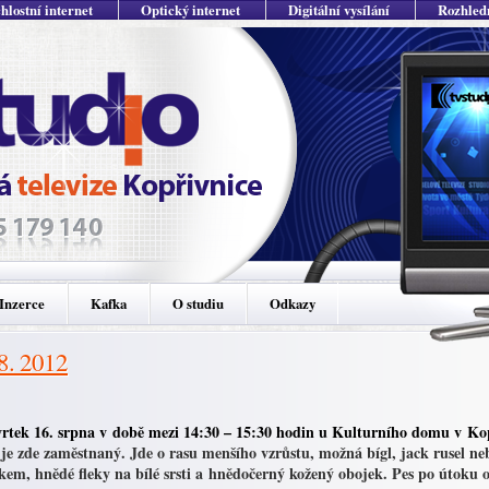
hlostní internet
Optický internet
Digitální vysílání
Rozhled
Inzerce
Kafka
O studiu
Odkazy
 8. 2012
vrtek 16. srpna v době mezi 14:30 – 15:30 hodin u Kulturního domu v K
 je zde zaměstnaný. Jde o rasu menšího vzrůstu, možná bígl, jack rusel neb
em, hnědé fleky na bílé srsti a hnědočerný kožený obojek. Pes po útoku 