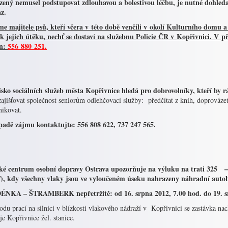
zený nemusel podstupovat zdlouhavou a bolestivou léčbu, je nutné dohledat
z.
e majitele psů, kteří včera v této době venčili v okolí Kulturního domu
a
 k jejich útěku, nechť se dostaví na služebnu Policie ČR v Kopřivnici. V p
on:
556 880 251.
isko sociálních služeb města Kopřivnice hledá pro dobrovolníky, kteří by
ajišťovat společnost seniorům odlehčovací služby: předčítat z knih, doprováze
ikovat.
padě zájmu kontaktujte: 556 808 622, 737 247 565.
ské centrum osobní dopravy Ostrava upozorňuje na výluku na trati
, kdy všechny vlaky jsou ve vyloučeném úseku nahrazeny náhradní auto
NKA – ŠTRAMBERK nepřetržitě: od 16. srpna 2012, 7.00 hod. do 19. sr
du prací na silnici v blízkosti vlakového nádraží v Kopřivnici se zastávka na
e Kopřivnice žel. stanice.