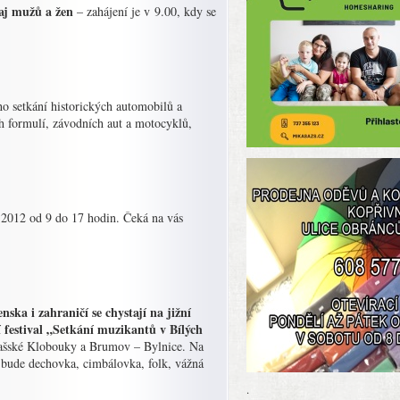
aj mužů a žen
– zahájení je v 9.00, kdy se
o setkání historických automobilů a
h formulí, závodních aut a motocyklů,
 2012 od 9 do 17 hodin. Čeká na vás
ska i zahraničí se chystají na jižní
festival „Setkání muzikantů v Bílých
ašské Klobouky a Brumov – Bylnice. Na
t bude dechovka, cimbálovka, folk, vážná
.