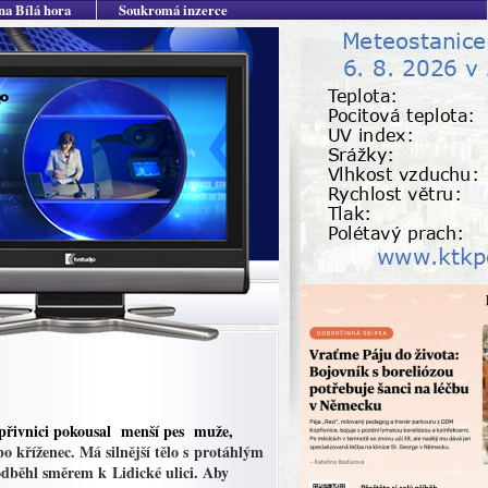
na Bílá hora
Soukromá inzerce
opřivnici pokousal menší pes muže,
o kříženec. Má silnější tělo s protáhlým
odběhl směrem k Lidické ulici.
Aby