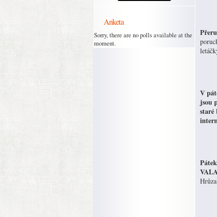
Anketa
Přeru
Sorry, there are no polls available at the
poruc
moment.
letáč
V pát
jsou 
staré
inter
Pátek
VAL
Hrůza