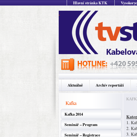
Hlavní stránka KTK
Vysokoryc
Aktuálně
Archív reportáží
KAFKA 
Kafka
Kafka 2014
Kateg
1. Kab
Seminář – Program
2. Kab
3. Kab
Seminář – Registrace