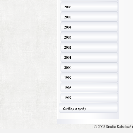
2006
2005
2004
2003
2002
2001
2000
1999
1998
1997
Znělky a spoty
© 2008 Studio Kabelové 