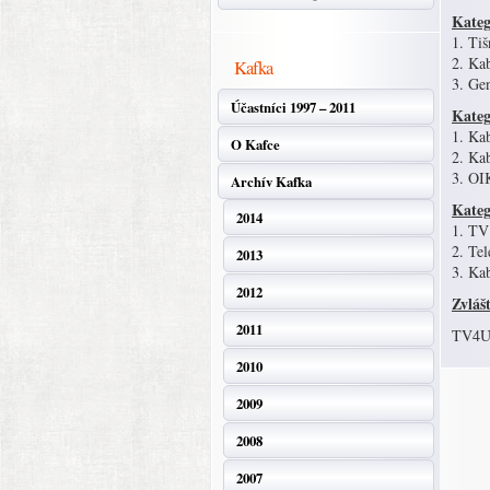
Kateg
1. Tiš
2. Kab
Kafka
3. Ge
Účastníci 1997 – 2011
Kateg
1. Kab
O Kafce
2. Kab
3. OI
Archív Kafka
Kateg
2014
1. TV 
2. Tel
2013
3. Kab
2012
Zvláš
2011
TV4U,
2010
2009
2008
2007