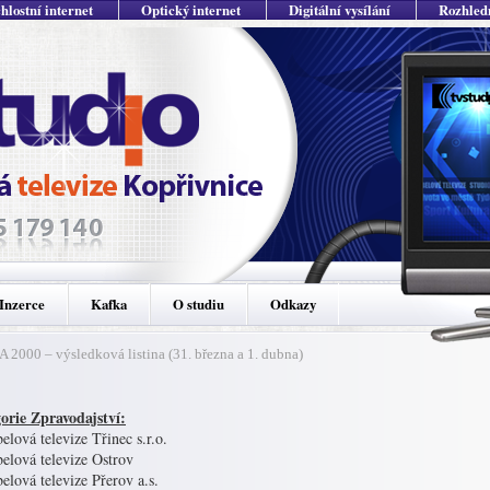
hlostní internet
Optický internet
Digitální vysílání
Rozhled
Inzerce
Kafka
O studiu
Odkazy
2000 – výsledková listina (31. března a 1. dubna)
orie Zpravodajství:
elová televize Třinec s.r.o.
elová televize Ostrov
elová televize Přerov a.s.