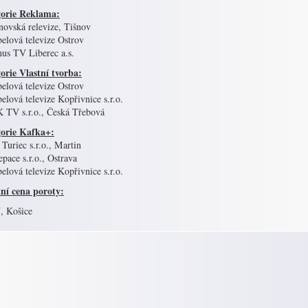
orie Reklama:
novská relevize, Tišnov
elová televize Ostrov
nus TV Liberec a.s.
orie Vlastní tvorba:
elová televize Ostrov
elová televize Kopřivnice s.r.o.
K TV s.r.o., Česká Třebová
orie Kafka+:
Turiec s.r.o., Martin
epace s.r.o., Ostrava
elová televize Kopřivnice s.r.o.
tní cena poroty:
 Košice